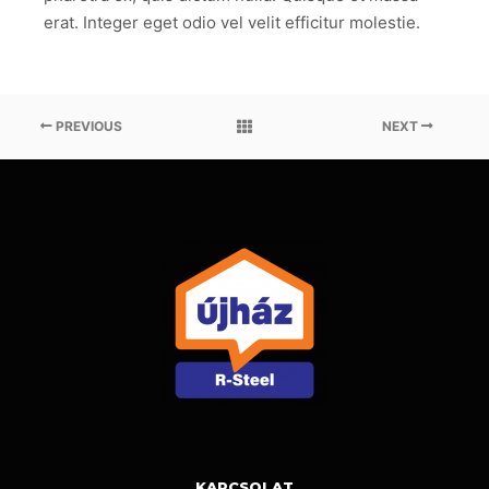
erat. Integer eget odio vel velit efficitur molestie.
PREVIOUS
NEXT
KAPCSOLAT