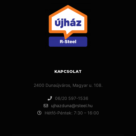
KAPCSOLAT
2400 Dunaújváros, Magyar u. 108.
06/20 597-1536
ujhazduna@rsteel.hu
Hétfő-Péntek: 7:30 – 16:00