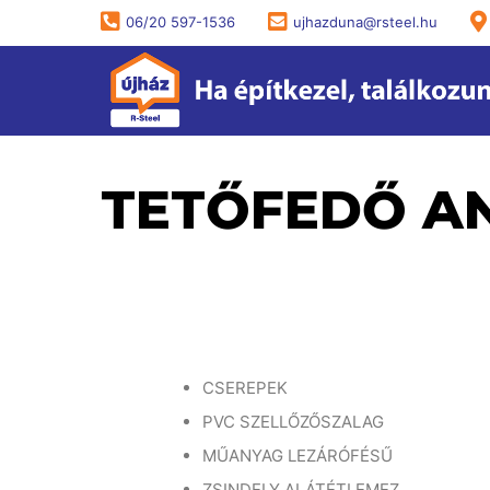
06/20 597-1536
ujhazduna@rsteel.hu
TETŐFEDŐ A
CSEREPEK
PVC SZELLŐZŐSZALAG
MŰANYAG LEZÁRÓFÉSŰ
ZSINDELY ALÁTÉTLEMEZ