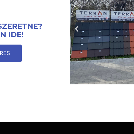
SZERETNE?
N IDE!
RÉS